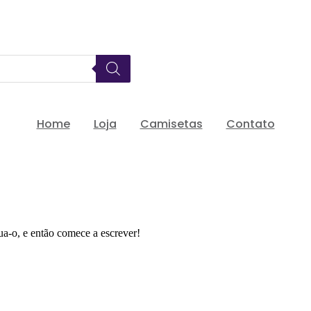
VOCÊ COMPRA AQUI VOLTA EM FORMA DE APOIO AO NOS
Home
Loja
Camisetas
Contato
ua-o, e então comece a escrever!