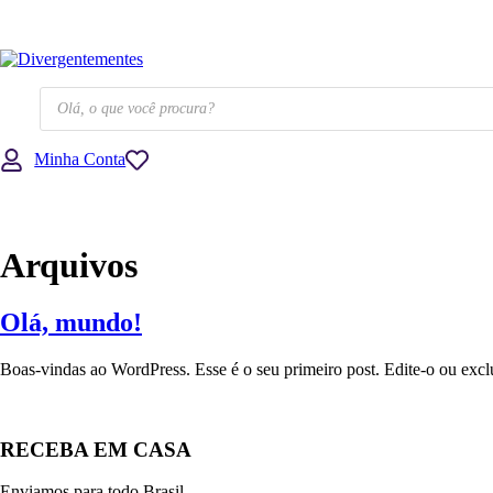
TUDO QUE 
Pesquisar
produtos
Minha Conta
Ir
para
Arquivos
o
conteúdo
Olá, mundo!
Boas-vindas ao WordPress. Esse é o seu primeiro post. Edite-o ou excl
RECEBA EM CASA
Enviamos para todo Brasil